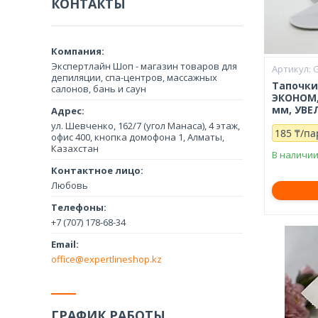
КОНТАКТЫ
Экспертлайн Шоп - магазин товаров для
депиляции, спа-центров, массажных
Тапочки
салонов, бань и саун
ЭКОНОМ,
мм, УВЕ
ул. Шевченко, 162/7 (угол Манаса), 4 этаж,
185 ₸/па
офис 400, кнопка домофона 1, Алматы,
Казахстан
В наличи
Любовь
+7 (707) 178-68-34
office@expertlineshop.kz
ГРАФИК РАБОТЫ