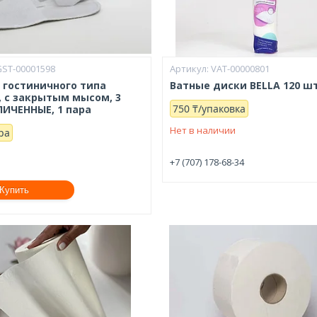
GST-00001598
VAT-00000801
 гостиничного типа
Ватные диски BELLA 120 шт
 с закрытым мысом, 3
750 ₸/упаковка
ЛИЧЕННЫЕ, 1 пара
Нет в наличии
ра
и
+7 (707) 178-68-34
Купить