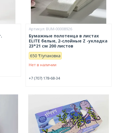
BUM-00008926
.
Бумажные полотенца в листах
ELITE белые, 2-слойные Z -укладка
23*21 см 200 листов
650 ₸/упаковка
Нет в наличии
+7 (707) 178-68-34