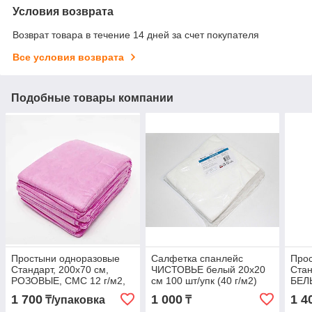
Условия возврата
Возврат товара в течение 14 дней за счет покупателя
Все условия возврата
Подобные товары компании
Простыни одноразовые
Салфетка спанлейс
Про
Стандарт, 200х70 см,
ЧИСТОВЬЕ белый 20х20
Стан
РОЗОВЫЕ, СМС 12 г/м2,
см 100 шт/упк (40 г/м2)
БЕЛЫ
упаковка 20 шт.
НАРЕЗКА
Чист
1 700
1 000
1 4
₸/упаковка
₸