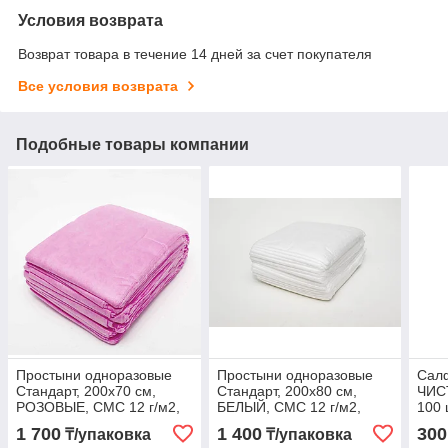
Условия возврата
Возврат товара в течение 14 дней за счет покупателя
Все условия возврата
Подобные товары компании
Простыни одноразовые
Простыни одноразовые
Сал
Стандарт, 200х70 см,
Стандарт, 200х80 см,
ЧИС
РОЗОВЫЕ, СМС 12 г/м2,
БЕЛЫЙ, СМС 12 г/м2,
100 
упаковка 20 шт.
Чистовье, упаковка 20 шт.
НАР
1 700
1 400
300
₸/упаковка
₸/упаковка