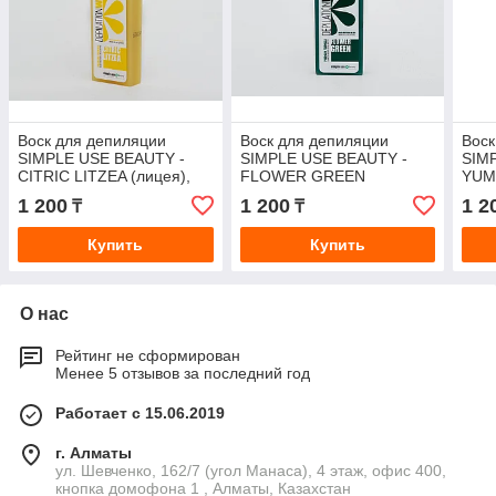
Воск для депиляции
Воск для депиляции
Воск
SIMPLE USE BEAUTY -
SIMPLE USE BEAUTY -
SIM
CITRIC LITZEA (лицея),
FLOWER GREEN
YUM
теплый, картридж, 100 мл
(хлорофилл), теплый,
(пер
1 200
1 200
1 2
₸
₸
картридж, 100 мл
карт
Купить
Купить
О нас
Рейтинг не сформирован
Менее 5 отзывов за последний год
Работает с 15.06.2019
г. Алматы
ул. Шевченко, 162/7 (угол Манаса), 4 этаж, офис 400,
кнопка домофона 1 , Алматы, Казахстан