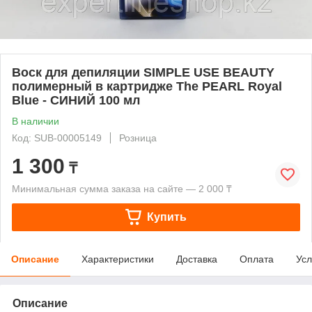
Воск для депиляции SIMPLE USE BEAUTY
полимерный в картридже The PEARL Royal
Blue - СИНИЙ 100 мл
В наличии
Код: SUB-00005149
Розница
1 300
₸
Минимальная сумма заказа на сайте — 2 000 ₸
Купить
Описание
Характеристики
Доставка
Оплата
Усл
Описание