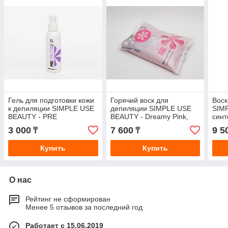
Гель для подготовки кожи
Горячий воск для
Воск
к депиляции SIMPLE USE
депиляции SIMPLE USE
SIM
BEAUTY - PRE
BEAUTY - Dreamy Pink,
синт
DEPILATION GEL, 150 мл
гранулы, 800 гр
SEN
3 000
7 600
9 5
₸
₸
CLO
Купить
Купить
О нас
Рейтинг не сформирован
Менее 5 отзывов за последний год
Работает с 15.06.2019