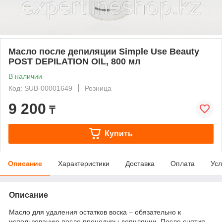
Масло после депиляции Simple Use Beauty
POST DEPILATION OIL, 800 мл
В наличии
Код: SUB-00001649
Розница
9 200
₸
Купить
Описание
Характеристики
Доставка
Оплата
Усл
Описание
Масло для удаления остатков воска – обязательно к
использованию после процедуры депиляции. После снятия