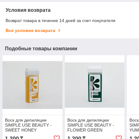
Условия возврата
Возврат товара в течение 14 дней за счет покупателя
Все условия возврата
Подобные товары компании
Воск для депиляции
Воск для депиляции
Воск
SIMPLE USE BEAUTY -
SIMPLE USE BEAUTY -
SIM
SWEET HONEY
FLOWER GREEN
YUM
(медовый), теплый,
(хлорофилл), теплый,
(пер
1 200
1 200
1 2
₸
₸