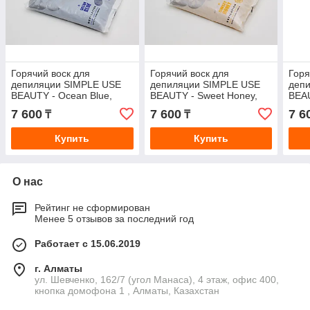
Горячий воск для
Горячий воск для
Горя
депиляции SIMPLE USE
депиляции SIMPLE USE
деп
BEAUTY - Ocean Blue,
BEAUTY - Sweet Honey,
BEAU
гранулы, 800 гр
горячий, гранулы, 800 гр
гран
7 600
7 600
7 6
₸
₸
Купить
Купить
О нас
Рейтинг не сформирован
Менее 5 отзывов за последний год
Работает с 15.06.2019
г. Алматы
ул. Шевченко, 162/7 (угол Манаса), 4 этаж, офис 400,
кнопка домофона 1 , Алматы, Казахстан