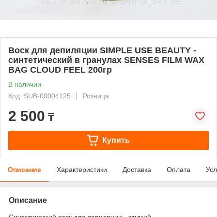
Воск для депиляции SIMPLE USE BEAUTY -
синтетический в гранулах SENSES FILM WAX
BAG CLOUD FEEL 200гр
В наличии
Код: SUB-00004125
Розница
2 500
₸
Купить
Описание
Характеристики
Доставка
Оплата
Усл
Описание
Синтетический воск для депиляции - жидкий,