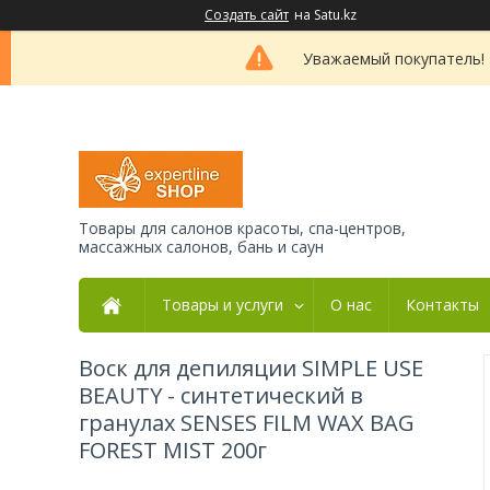
Создать сайт
на Satu.kz
Уважаемый покупатель! 
Товары для салонов красоты, спа-центров,
массажных салонов, бань и саун
Товары и услуги
О нас
Контакты
Воск для депиляции SIMPLE USE
BEAUTY - синтетический в
гранулах SENSES FILM WAX BAG
FOREST MIST 200г