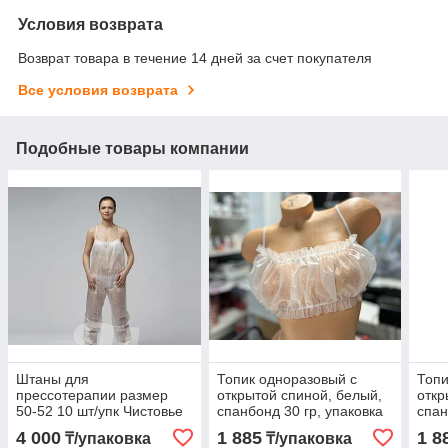
Условия возврата
Возврат товара в течение 14 дней за счет покупателя
Все условия возврата
Подобные товары компании
Штаны для
Топик одноразовый с
Топи
прессотерапии размер
открытой спиной, белый,
откр
50-52 10 шт/упк Чистовье
спанбонд 30 гр, упаковка
спан
10 шт.
10 ш
4 000
1 885
1 8
₸/упаковка
₸/упаковка