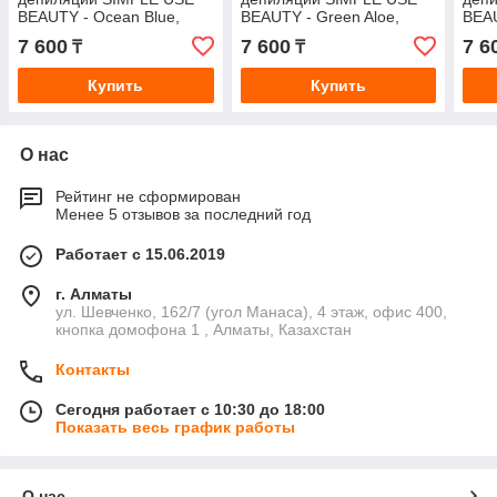
BEAUTY - Ocean Blue,
BEAUTY - Green Aloe,
BEAU
гранулы, 800 гр
гранулы, 800 гр
горя
7 600
7 600
7 6
₸
₸
Купить
Купить
О нас
Рейтинг не сформирован
Менее 5 отзывов за последний год
Работает с 15.06.2019
г. Алматы
ул. Шевченко, 162/7 (угол Манаса), 4 этаж, офис 400,
кнопка домофона 1 , Алматы, Казахстан
Контакты
Сегодня работает с 10:30 до 18:00
Показать весь график работы
О нас