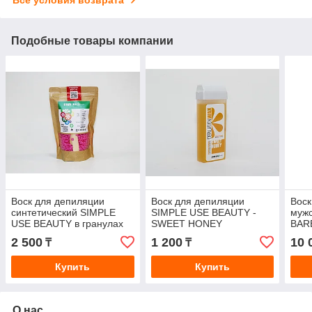
Подобные товары компании
Воск для депиляции
Воск для депиляции
Воск
синтетический SIMPLE
SIMPLE USE BEAUTY -
муж
USE BEAUTY в гранулах
SWEET HONEY
BAR
SENSES ROSEBUD F-
(медовый), теплый,
2 500
1 200
10 
₸
₸
BODY, 200 гр
картридж, 100 мл
Купить
Купить
О нас